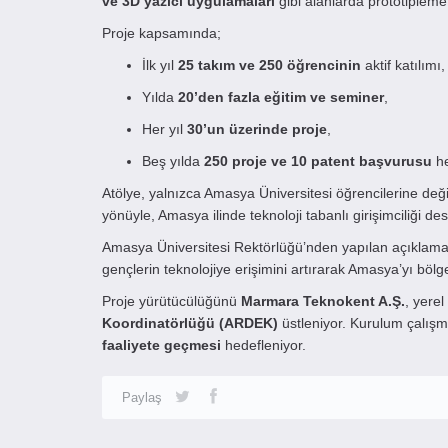
ve 3D yazıcı uygulamaları
gibi alanlarda prototiplem
Proje kapsamında;
İlk yıl
25 takım ve 250 öğrencinin
aktif katılımı,
Yılda
20’den fazla eğitim ve seminer
,
Her yıl
30’un üzerinde proje
,
Beş yılda
250 proje ve 10 patent başvurusu
he
Atölye, yalnızca Amasya Üniversitesi öğrencilerine deği
yönüyle, Amasya ilinde teknoloji tabanlı girişimciliği de
Amasya Üniversitesi Rektörlüğü’nden yapılan açıklamada
gençlerin teknolojiye erişimini artırarak Amasya’yı bölge
Proje yürütücülüğünü
Marmara Teknokent A.Ş.
, yere
Koordinatörlüğü (ARDEK)
üstleniyor. Kurulum çalışm
faaliyete geçmesi
hedefleniyor.
Paylaş