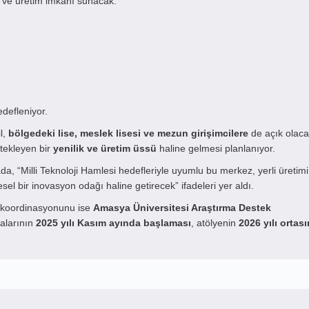
e ve üretim imkânı sunacak.
defleniyor.
l,
bölgedeki lise, meslek lisesi ve mezun girişimcilere
de açık olaca
stekleyen bir
yenilik ve üretim üssü
haline gelmesi planlanıyor.
, “Milli Teknoloji Hamlesi hedefleriyle uyumlu bu merkez, yerli üretimi
sel bir inovasyon odağı haline getirecek” ifadeleri yer aldı.
l koordinasyonunu ise
Amasya Üniversitesi Araştırma Destek
alarının
2025 yılı Kasım ayında başlaması
, atölyenin
2026 yılı ortas