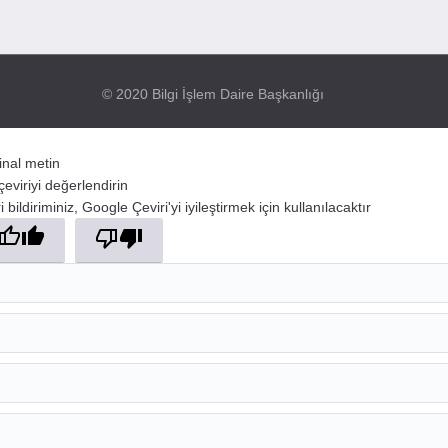
© 2020 Bilgi İşlem Daire Başkanlığı
jinal metin
çeviriyi değerlendirin
 bildiriminiz, Google Çeviri'yi iyileştirmek için kullanılacaktır