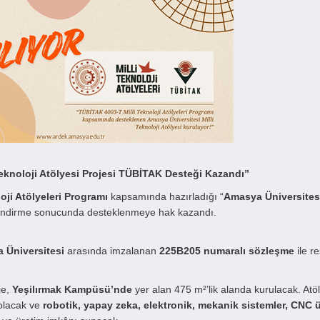
Teknoloji Atölyesi Projesi TÜBİTAK Desteği Kazandı”
oji Atölyeleri Programı
kapsamında hazırladığı “
Amasya Üniversitesi
lendirme sonucunda desteklenmeye hak kazandı.
 Üniversitesi
arasında imzalanan
225B205 numaralı sözleşme
ile r
je,
Yeşilırmak Kampüsü’nde
yer alan 475 m²’lik alanda kurulacak. Atö
 olacak ve
robotik, yapay zeka, elektronik, mekanik sistemler, CNC 