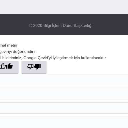
© 2020 Bilgi İşlem Daire Başkanlığı
jinal metin
çeviriyi değerlendirin
 bildiriminiz, Google Çeviri'yi iyileştirmek için kullanılacaktır