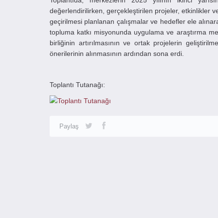
Toplantıda, merkezlerin 2025 yılının ikinci yarısı
değerlendirilirken, gerçekleştirilen projeler, etkinlikler
geçirilmesi planlanan çalışmalar ve hedefler ele alınarak
topluma katkı misyonunda uygulama ve araştırma merk
birliğinin artırılmasının ve ortak projelerin gelişti
önerilerinin alınmasının ardından sona erdi.
Toplantı Tutanağı:
Paylaş