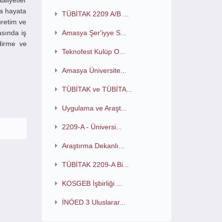
liyetler
lda hayata
TÜBİTAK 2209 A/B ...
üretim ve
asında iş
Amasya Şer'iyye S...
ndirme ve
Teknofest Kulüp O...
Amasya Üniversite...
TÜBİTAK ve TÜBİTA...
Uygulama ve Araşt...
2209-A - Üniversi...
Araştırma Dekanlı...
TÜBİTAK 2209-A Bi...
KOSGEB İşbirliği ...
İNÖED 3 Uluslarar...