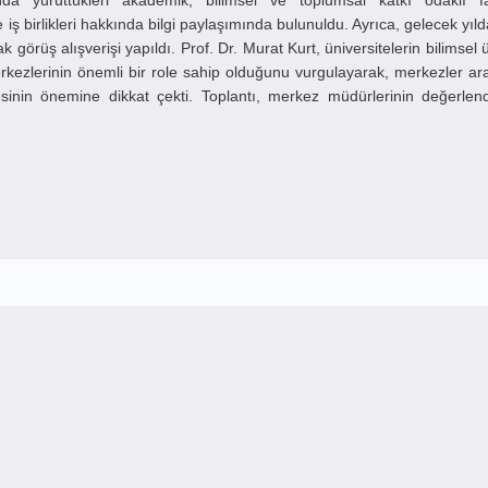
nda yürüttükleri akademik, bilimsel ve toplumsal katkı odaklı faa
 ve iş birlikleri hakkında bilgi paylaşımında bulunuldu. Ayrıca, gelecek yı
 görüş alışverişi yapıldı. Prof. Dr. Murat Kurt, üniversitelerin bilimsel 
ezlerinin önemli bir role sahip olduğunu vurgulayarak, merkezler ar
rilmesinin önemine dikkat çekti. Toplantı, merkez müdürlerinin değerle